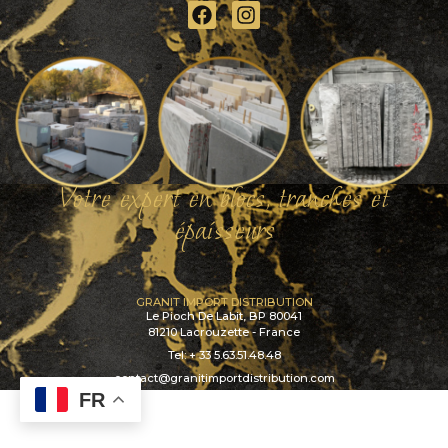
Votre expert en blocs, tranches et
épaísseurs
GRANIT IMPORT DISTRIBUTION
Le Pioch De Labit, BP 80041
81210 Lacrouzette - France
Tel: + 33 5.63.51.48.48
contact@granitimportdistribution.com
FR